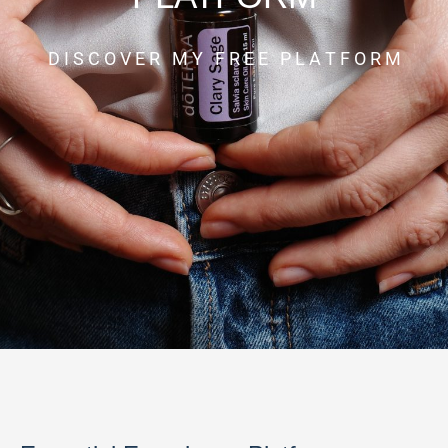
D I S C O V E R M Y F R E E P L A T F O R M